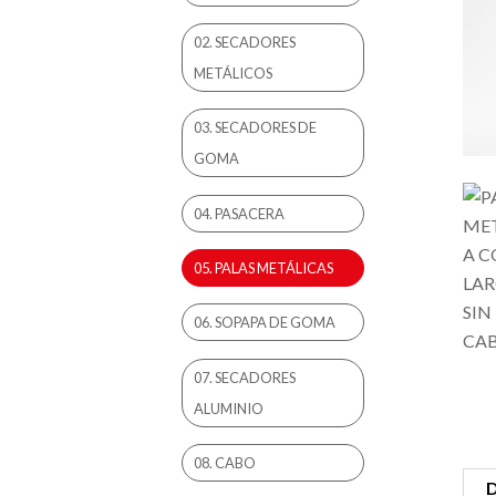
02. SECADORES
METÁLICOS
03. SECADORES DE
GOMA
04. PASACERA
05. PALAS METÁLICAS
06. SOPAPA DE GOMA
07. SECADORES
ALUMINIO
08. CABO
D