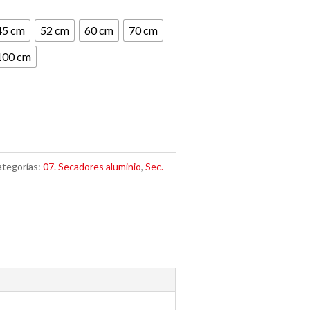
45 cm
52 cm
60 cm
70 cm
100 cm
tegorías:
07. Secadores aluminio
,
Sec.