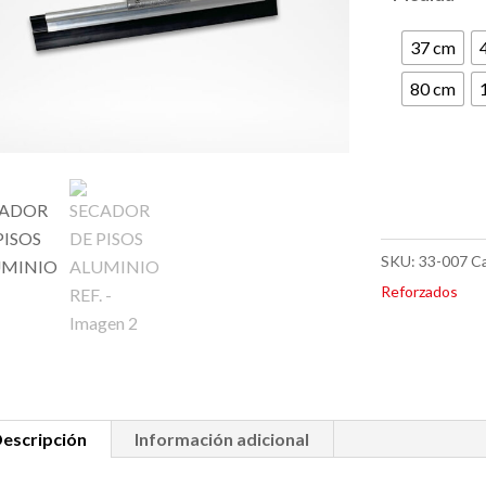
37 cm
80 cm
SKU:
33-007
Ca
Reforzados
escripción
Información adicional