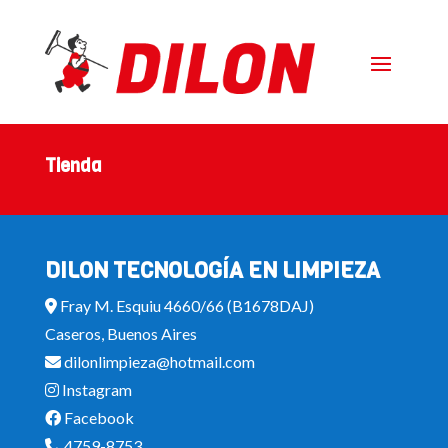
Tienda
DILON TECNOLOGÍA EN LIMPIEZA
Fray M. Esquiu 4660/66 (B1678DAJ)
Caseros, Buenos Aires
dilonlimpieza@hotmail.com
Instagram
Facebook
4759-8753