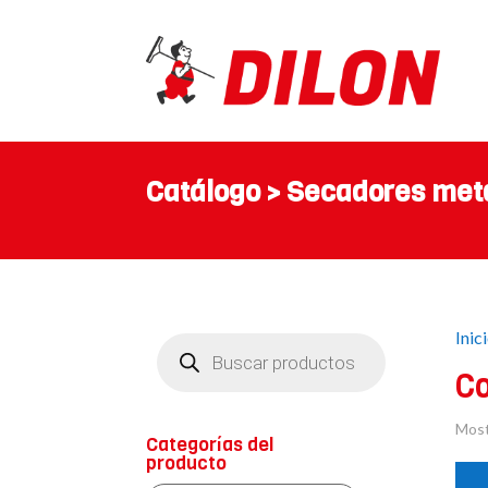
Catálogo > Secadores met
Inic
Búsqueda
de
productos
C
Most
Categorías del
producto