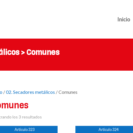
Inicio
álicos > Comunes
io
/
02. Secadores metálicos
/ Comunes
omunes
rando los 3 resultados
Artículo 323
Artículo 324